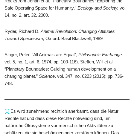
Rockström Johan et al. “Planetary Boundaries: Exploring the
Safe Operating Space for Humanity,”
Ecology and Society,
vol.
14, no. 2, art. 32, 2009.
Ryder, Richard D.
Animal Revolution: Changing Attitudes
Toward Speciesism,
Oxford: Basil Blackwell, 1989
Singer, Peter. “All Animals are Equal”,
Philosophic Exchange,
vol. 5, no. 1, art. 6, 1974, pp. 103-116). Steffen, Will et al.
“Planetary Boundaries: Guiding human development on a
changing planet,”
Science
, vol. 347, no. 6223 (2015): pp. 736-
748.
[1]
Es wird zunehmend rechtlich anerkannt, dass die Natur
Rechte hat und dass diese Rechte notwendig sind, um
natürliche Ökosysteme vor menschlichen Aktivitäten zu
schützen, die sie beschädigen oder zerstören können. Das