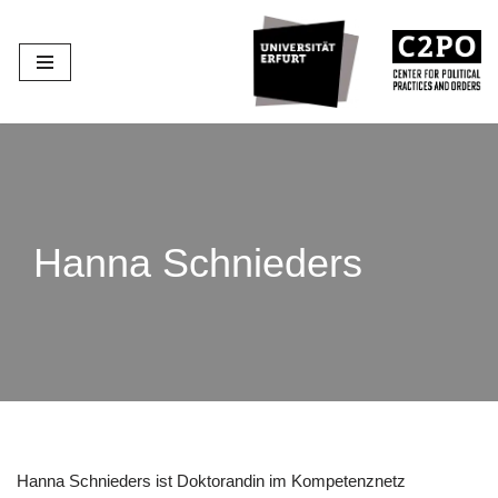
Zum
Inhalt
springen
Hanna Schnieders
Hanna Schnieders ist Doktorandin im Kompetenznetz